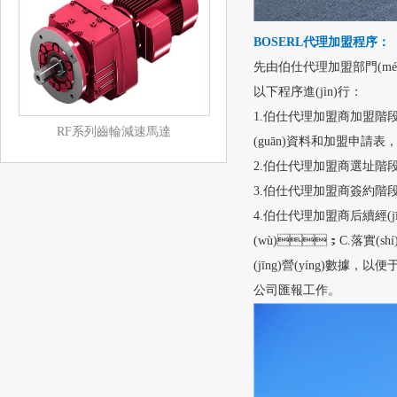
BOSERL代理加盟程序：
先由伯仕代理加盟部門(mén)對
以下程序進(jìn)行：
1.伯仕代理加盟商加盟階段：
RF系列齒輪減速馬達
(guān)資料和加盟申請表，
2.伯仕代理加盟商選址階段：
3.伯仕代理加盟商簽約階段
4.伯仕代理加盟商后續經(jīng)
(wù)；C.落實(shí
(jīng)營(yíng)數據
公司匯報工作。