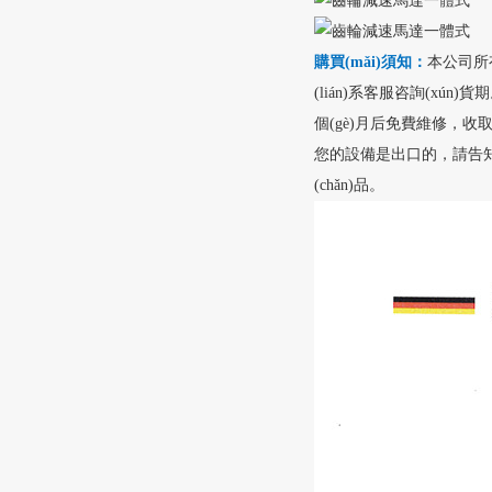
購買(mǎi)須知：
本公司所有B
(lián)系客服咨詢(xún)貨期
個(gè)月后免費維修，收取
您的設備是出口的，請告知
(chǎn)品。