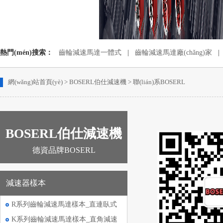
熱門(mén)搜索：
齒輪減速馬達一體式
|
齒輪減速馬達廠(chǎng)家
|
蝸輪蝸桿減速機配電機
|
齒輪減速電動(dòng)機
網(wǎng)站首頁(yè)
>
BOSERL伯仕減速機
>
聯(lián)系BOSERL
BOSERL伯仕減速機
德資品牌BOSERL
減速器樣本
R系列齒輪減速馬達樣本_直連臥式
減速機樣本
K系列齒輪減速馬達樣本_直角減速