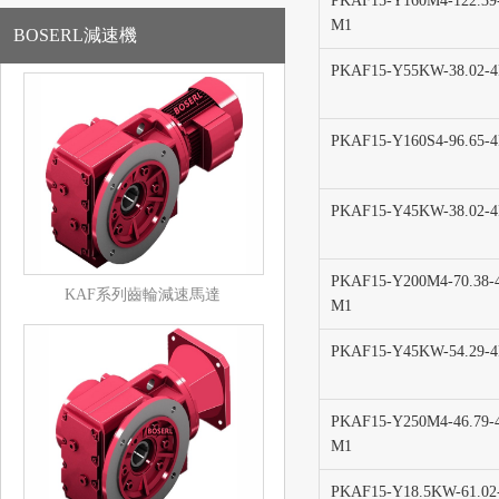
PKAF15-Y160M4-122.39
M1
BOSERL減速機
PKAF15-Y55KW-38.02-
PKAF15-Y160S4-96.65-
PKAF15-Y45KW-38.02-
PKAF15-Y200M4-70.38-
KAF系列齒輪減速馬達
M1
PKAF15-Y45KW-54.29-
PKAF15-Y250M4-46.79-
M1
PKAF15-Y18.5KW-61.02