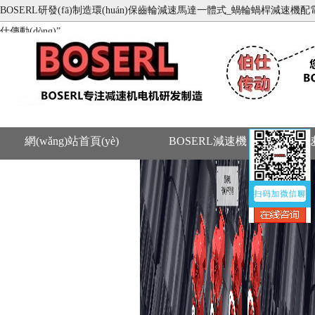
BOSERL研發(fā)制造環(huán)保齒輪減速馬達一體式_蝸輪蝸桿減速機配電機_齒輪
仕傳動(dòng)”
網(wǎng)站首頁(yè)
BOSERL減速機
減
聯(lián)系BOSERL