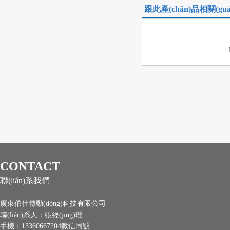
跟此產(chǎn)品相關(g
CONTACT
聯(lián)系我們
廣東伯仕傳動(dòng)科技有限公司
聯(lián)系人：張經(jīng)理
手機：13360667204微信同號