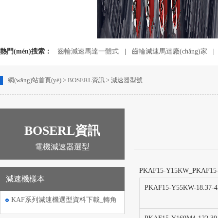
熱門(mén)搜索：
齒輪減速馬達一體式
|
齒輪減速馬達廠(chǎng)家
|
蝸輪蝸桿減速機配電機
|
齒輪減速電動(dòng)機
網(wǎng)站首頁(yè)
>
BOSERL資訊
>
減速器型號
BOSERL資訊
電機減速器選型
PKAF15-Y15KW_PKAF1
減速機樣本
PKAF15-Y55KW-18.37-
KAF系列減速機選型資料下載_轉角
伺服電機減速機選型