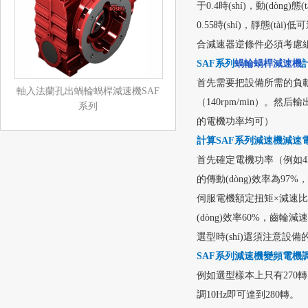
于0.4時(shí)，動(d
0.55時(shí)，靜態(tài
合減速器逆條件必須考慮組合
SAF系列
蝸輪蝸桿減速機
首先需要把設備所需的負載扭矩
軸入法蘭孔出蝸輪蝸桿減速機SAF
（140rpm/min）。然
系列
的電機功率均可）
計算SAF系列減速機減速
首先確定電機功率（例如4KW
的傳動(dòng)效率為97%
伺服電機額定扭矩×減速比×傳動
(dòng)效率60%，齒
選型時(shí)還須注意設備
SAF系列減速機變頻電機
例如選型樣本上只有270轉
調10Hz即可達到280轉。