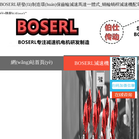
BOSERL研發(fā)制造環(huán)保齒輪減速馬達一體式_蝸輪蝸桿減速機配電機_齒輪
仕傳動(dòng)”
網(wǎng)站首頁(yè)
減
BOSERL減速機
聯(lián)系BOSERL