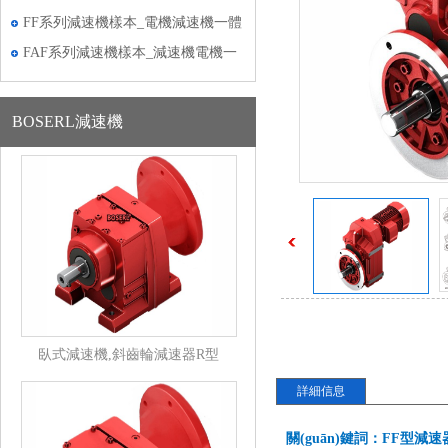
本
FF系列減速機樣本_電機減速機一體
機樣本
FAF系列減速機樣本_減速機電機一
體式樣本
BOSERL減速機
臥式減速機,斜齒輪減速器R型
詳細信息
關(guān)鍵詞：FF型