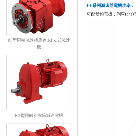
FF系列減速器電機功率：
可配變頻電機，剎車(chē
RF型同軸減速機馬達,RF立式減速
機
RX型同向斜齒輪減速電機