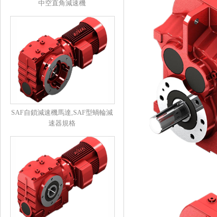
中空直角減速機
SAF自鎖減速機馬達,SAF型蝸輪減
速器規格