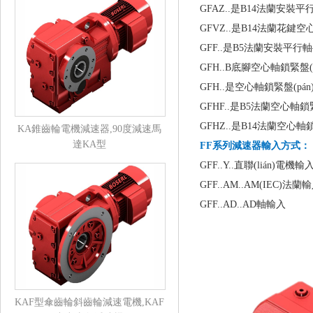
GFAZ..是B14法蘭安裝
GFVZ..是B14法蘭花
GFF..是B5法蘭安裝平
GFH..B底腳空心軸鎖緊盤
GFH..是空心軸鎖緊盤(p
GFHF..是B5法蘭空心軸
GFHZ..是B14法蘭空心軸
KA錐齒輪電機減速器,90度減速馬
達KA型
FF系列減速器
輸入方式：
GFF..Y..直聯(lián)電機輸
GFF..AM..AM(IEC)法蘭
GFF..AD..AD軸輸入
KAF型傘齒輪斜齒輪減速電機,KAF