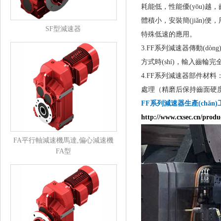
耗能低，性能優(yōu)越，
體積小，安裝簡(jiǎn)便
SF型減速器
特殊低速的應用。
3.FF系列減速器傳動(dòn
方式時(shí)，輸
4.FF系列減速器
部件材料：箱
處理（精磨后保持齒面硬度HR
FF系列減速器
生產(chǎn)
http://www.cxsec.cn/product
FA平行軸減速機馬達,偏心減速機
FA型