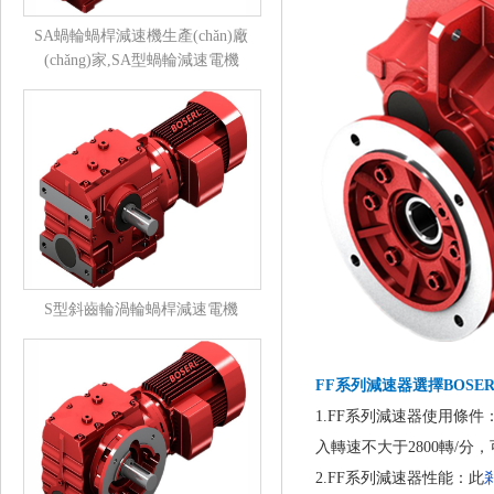
SA蝸輪蝸桿減速機生產(chǎn)廠
(chǎng)家,SA型蝸輪減速電機
S型斜齒輪渦輪蝸桿減速電機
FF系列減速器
選擇BOSER
1.FF系列減速器使用條件：環(
入轉速不大于2800轉/分，可用
2.FF系列減速器性能：此