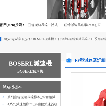
熱門(mén)搜索：
齒輪減速馬達一體式
|
齒輪減速馬達廠(chǎng)家
|
蝸輪蝸桿減速機配電機
|
齒輪減速電動(dòng)機
網(wǎng)站首頁(yè)
>
BOSERL減速機
>
平行軸斜齒輪減速馬達
>
FF系列齒
FF型減速器詳
BOSERL減速機
BOSERL減速機
減速機樣本
F系列齒輪減速馬達樣本_斜齒輪減
速機樣本
FA系列減速機樣本_斜齒輪減速器樣