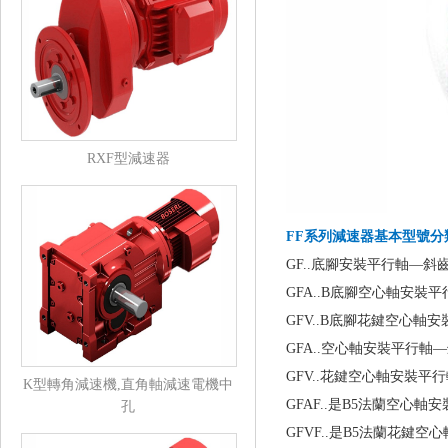
RXF型減速器
FF系列減速器
基本型號分類(
GF..底腳安裝平行軸—斜
GFA..B底腳空心軸安裝
GFV..B底腳花鍵空心軸
GFA..空心軸安裝平行軸
GFV..花鍵空心軸安裝平
K型轉角減速機,直角軸減速電機中
GFAF..是B5法蘭空心
孔
GFVF..是B5法蘭花鍵