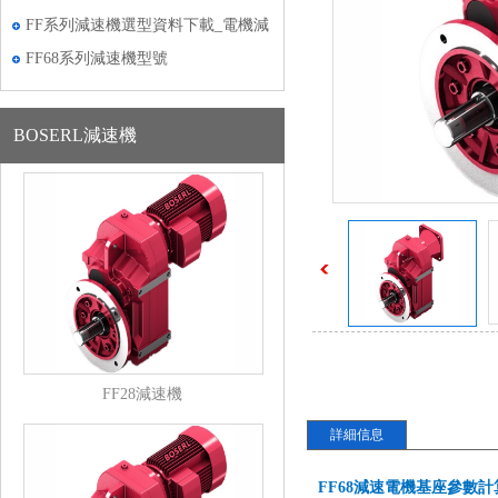
式圖紙
FF系列減速機選型資料下載_電機減
速機一體機選型
FF68系列減速機型號
BOSERL減速機
FF28減速機
詳細信息
FF68減速電機基座參數