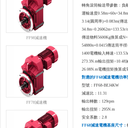
轉角滾筒輸送帶參數：負載56
運輸速度0.58m×60s=34.
3.14(圓周率)×0.083m(傳
34.8m÷0.26062m=133.5
傳送物料5600Kg換算成N=5
FF98減速機
54880n×0.0415傳送筒半徑
1400電機輸入轉速÷133.53r
273.3N.m輸出扭矩÷10.4
26.08N.m電機扭矩換算成
對應的FF68減速電機功
型號：FF68-BEJ4KW
減速比：11.31
輸出轉數：129rpm
FF78減速機
輸出扭矩：295N.m
安全系數：2.8
FF68減速電機基座尺寸：