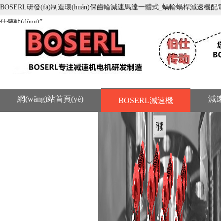
BOSERL研發(fā)制造環(huán)保齒輪減速馬達一體式_蝸輪蝸桿減速機配電機_齒輪
仕傳動(dòng)”
網(wǎng)站首頁(yè)
減
BOSERL減速機
聯(lián)系BOSERL