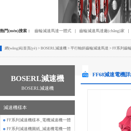
熱門(mén)搜索：
齒輪減速馬達一體式
|
齒輪減速馬達廠(chǎng)家
|
蝸輪蝸桿減速機配電機
|
齒輪減速電動(dòng)機
網(wǎng)站首頁(yè)
>
BOSERL減速機
>
平行軸斜齒輪減速馬達
>
FF系列齒
FF68減速電機
BOSERL減速機
BOSERL減速機
減速機樣本
FF系列減速機樣本_電機減速機一體
機樣本
FF系列減速機圖紙_減速機電機一體