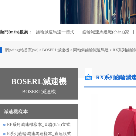
熱門(mén)搜索：
齒輪減速馬達一體式
|
齒輪減速馬達廠(chǎng)家
|
蝸輪蝸桿減速機配電機
|
齒輪減速電動(dòng)機
網(wǎng)站首頁(yè)
>
BOSERL減速機
>
同軸斜齒輪減速馬達
>
RX系列齒輪
RX系列齒輪減
BOSERL減速機
BOSERL減速機
減速機樣本
RF系列減速機樣本_直聯(lián)立式
減速機樣本
R系列齒輪減速馬達樣本_直連臥式