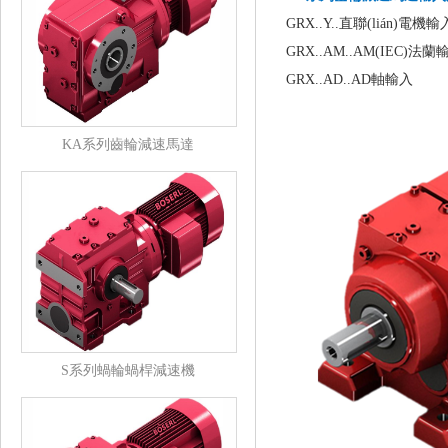
GRX..Y..直聯(lián)電機輸
GRX..AM..AM(IEC)法蘭
GRX..AD..AD軸輸入
KA系列齒輪減速馬達
S系列蝸輪蝸桿減速機