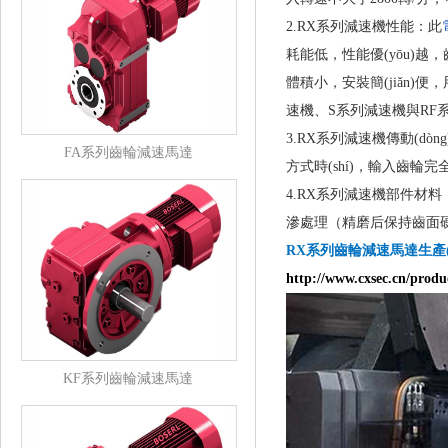
2.RX系列減速機性能：此
耗能低，性能優(yōu)越
體積小，安裝簡(jiǎn)
速機、S系列減速機與R
3.RX系列減速機傳動(dò
FA系列齒輪減速馬達
方式時(shí)，輸入齒輪
4.RX系列減速機部件材料：箱體
滲處理（精磨后保持齒面硬度H
RX系列齒輪減速馬達生產(ch
http://www.cxsec.cn/product
KF系列齒輪減速馬達