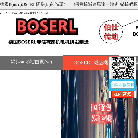
德國B(niǎo)OSERL研發(fā)制造環(huán)保齒輪減速馬達一體式_蝸輪蝸桿減
(chǎng)家”伯仕傳動(dòng)”
網(wǎng)站首頁(yè)
減
BOSERL減速機
聯(lián)系BOSERL