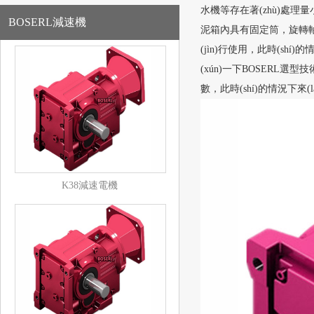
水機等存在著(zhù)處理量小
BOSERL減速機
泥箱內具有固定筒，旋轉軸穿
(jìn)行使用，此時(s
(xún)一下BOSERL選
數，此時(shí)的情況
K38減速電機