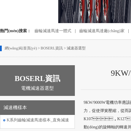
熱門(mén)搜索：
齒輪減速馬達一體式
|
齒輪減速馬達廠(chǎng)家
|
蝸輪蝸桿減速機配電機
|
齒輪減速電動(dòng)機
網(wǎng)站首頁(yè)
>
BOSERL資訊
>
減速器選型
9K
BOSERL資訊
電機減速器選型
9KW/9000W電機功率應該配
減速機樣本
力，促使彈簧壓縮
K107，K127
K系列齒輪減速馬達樣本_直角減速
電機樣本
動(dòng)的旋轉軸的轉