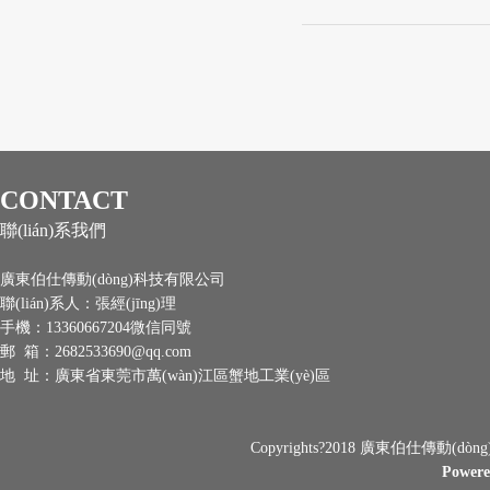
CONTACT
聯(lián)系我們
廣東伯仕傳動(dòng)科技有限公司
聯(lián)系人：張經(jīng)理
手機：13360667204微信同號
郵 箱：2682533690@qq.com
地 址：廣東省東莞市萬(wàn)江區蟹地工業(yè)區
Copyrights?2018 廣東伯仕傳動(dòng)
Power