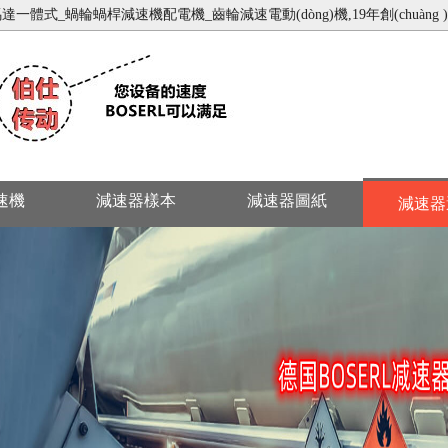
速馬達一體式_蝸輪蝸桿減速機配電機_齒輪減速電動(dòng)機,19年創(chuàng )
減速機
減速器樣本
減速器圖紙
減速器