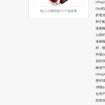
(dò
(hù
軸入法蘭軸輸出FF減速機
鋰電池
和不亂
速齒輪
么樣的
速齒輪
桿
拌環(h
底部與
輪箱均
(dòn
攪拌環(
)帶動(
在用戶
的情況