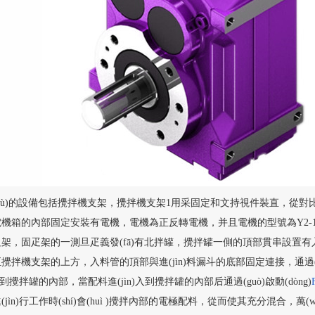
hù)的設備包括攪拌機支架，攪拌機支架1用采固定和文持視件裝直，從
，電機箱的內部固定安裝有電機，電機為正反轉電機，并且電機的型號為
架，固疋架的一測旦疋義發(fā)有北拌罐，攪拌罐一側的頂部貫串設
攪拌機支架的上方，入料管的頂部與進(jìn)料漏斗的底部固定連接，
)入到攪拌罐的內部，當配料進(jìn)入到攪拌罐的內部后通過(guò)啟動(dòng)
jìn)行工作時(shí)會(huì )攪拌內部的電極配料，從而使其充分混合，萬(wàn