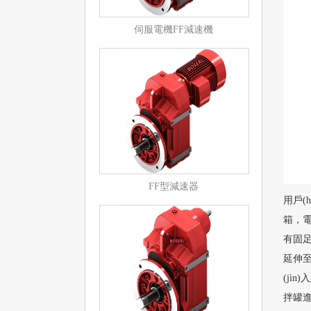
伺服電機FF減速機
FF型減速器
用戶(
箱
有固足
延伸至
(jìn
拌罐進(