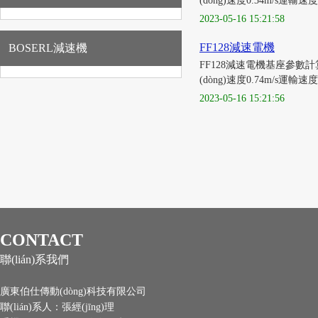
(dòng)速度0.34m/s運輸速度0.
2023-05-16 15:21:58
FF128減速電機
BOSERL減速機
FF128減速電機基座參數
(dòng)速度0.74m/s運輸速度0.
2023-05-16 15:21:56
CONTACT
聯(lián)系我們
廣東伯仕傳動(dòng)科技有限公司
聯(lián)系人：張經(jīng)理